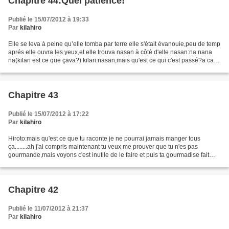
Chapitre 44:Quel patience!
Publié le 15/07/2012 à 19:33
Par
kilahiro
Elle se leva à peine qu’elle tomba par terre elle s'était évanouie,peu de temp
aprés elle ouvra les yeux,et elle trouva nasan à côté d'elle nasan:na nana
na(kilari est ce que çava?) kilari:nasan,mais qu'est ce qui c'est passé?a cayé
je m'en souviens j'ai...
Chapitre 43
Publié le 15/07/2012 à 17:22
Par
kilahiro
Hiroto:mais qu'est ce que tu raconte je ne pourrai jamais manger tous
ça........ah j'ai compris maintenant tu veux me prouver que tu n'es pas
gourmande,mais voyons c'est inutile de le faire et puis ta gourmadise fait
partie de ton charme kilari,et je...
Chapitre 42
Publié le 11/07/2012 à 21:37
Par
kilahiro