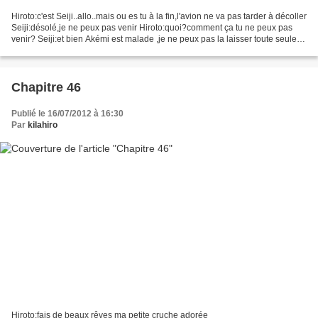
Hiroto:c'est Seiji..allo..mais ou es tu à la fin,l'avion ne va pas tarder à décoller
Seiji:désolé,je ne peux pas venir Hiroto:quoi?comment ça tu ne peux pas
venir? Seiji:et bien Akémi est malade ,je ne peux pas la laisser toute seule
Hiroto:mais qu'est...
Chapitre 46
Publié le 16/07/2012 à 16:30
Par
kilahiro
Hiroto:fais de beaux rêves ma petite cruche adorée