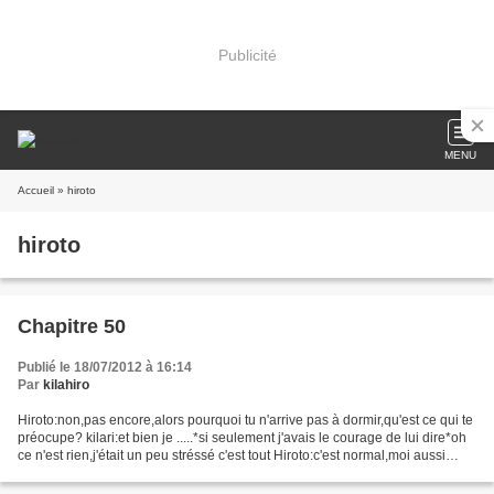
Publicité
MENU
Accueil
» hiroto
hiroto
Chapitre 50
Publié le 18/07/2012 à 16:14
Par
kilahiro
Hiroto:non,pas encore,alors pourquoi tu n'arrive pas à dormir,qu'est ce qui te
préocupe? kilari:et bien je .....*si seulement j'avais le courage de lui dire*oh
ce n'est rien,j'était un peu stréssé c'est tout Hiroto:c'est normal,moi aussi
j'était super...