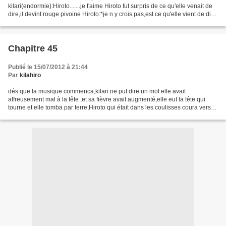
kilari(endormie):Hiroto.......je t'aime Hiroto fut surpris de ce qu'elle venait de
dire,il devint rouge pivoine Hiroto:*je n y crois pas,est ce qu'elle vient de dire
qu'elle...qu'elle...non ce n'est pas...
Chapitre 45
Publié le 15/07/2012 à 21:44
Par
kilahiro
dés que la musique commenca,kilari ne put dire un mot elle avait
affreusement mal à la tête ,et sa fièvre avait augmenté,elle eut la tête qui
tourne et elle tomba par terre,Hiroto qui était dans les coulisses coura vers
elle et la pris dans ses bras Hiroto:kilari...