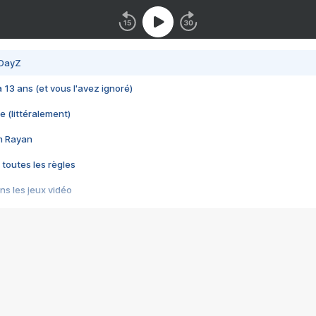
 DayZ
 a 13 ans (et vous l'avez ignoré)
e (littéralement)
im Rayan
 toutes les règles
s les jeux vidéo
us choquant de Rockstar ? - Le scandale BULLY
e plus moche de Steam
du RÊVE tourne au CAUCHEMAR
pendant 8 heures