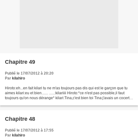
Chapitre 49
Publié le 17/07/2012 à 20:20
Par
kilahiro
Hiroto:eh...en fait kilari tu ne m'as toujours pas dis qui est le garçon que tu
aimes kilari:eu et bien....... ......:kilariiii Hiroto:*ce n'est pas possible,il faut
toujours qu'on nous dérange* kilari:Tina,c'est bien toi Tina:j'avais un cocert
prés d'ici,et...
Chapitre 48
Publié le 17/07/2012 à 17:55
Par
kilahiro