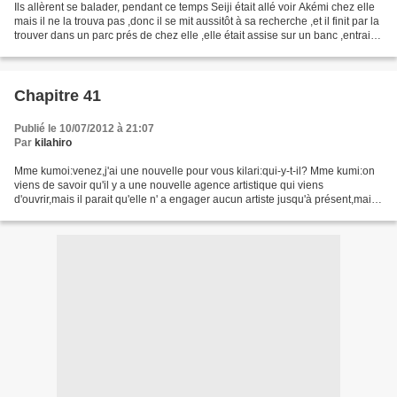
Ils allèrent se balader, pendant ce temps Seiji était allé voir Akémi chez elle
mais il ne la trouva pas ,donc il se mit aussitôt à sa recherche ,et il finit par la
trouver dans un parc prés de chez elle ,elle était assise sur un banc ,entrain
de réfléchir...
Chapitre 41
Publié le 10/07/2012 à 21:07
Par
kilahiro
Mme kumoi:venez,j'ai une nouvelle pour vous kilari:qui-y-t-il? Mme kumi:on
viens de savoir qu'il y a une nouvelle agence artistique qui viens
d'ouvrir,mais il parait qu'elle n' a engager aucun artiste jusqu'à présent,mais
je pense que vous aurez bientôt...