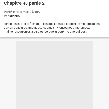
Chapitre 40 partie 2
Publié le 10/07/2012 à 18:25
Par
kilahiro
Hiroto:dis moi kilari,à chaque fois que tu es sur le point de me dire qui est le
garçon dont tu es amoureuse quelqu'un vient et nous intérompe,et
maintenent qu'on est seule est ce que tu peux me dire qui c'est
kilari:.................. Hiroto:eu,si tu...