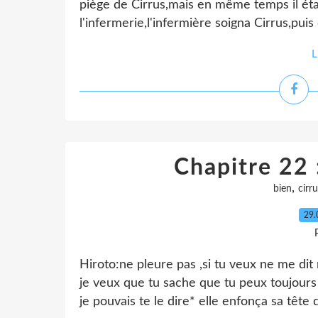
piège de Cirrus,mais en même temps il était 
l'infermerie,l'infermière soigna Cirrus,puis e
L
Chapitre 22 :
,
bien
cirr
29.
Hiroto:ne pleure pas ,si tu veux ne me dit 
je veux que tu sache que tu peux toujours 
je pouvais te le dire* elle enfonça sa tête d