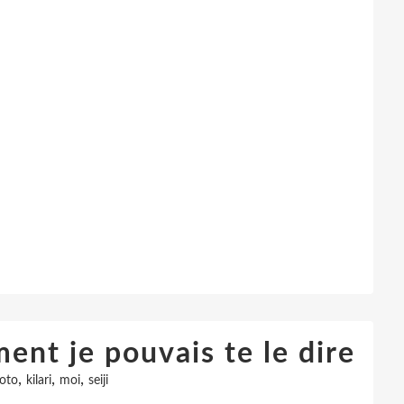
ent je pouvais te le dire
,
,
,
roto
kilari
moi
seiji