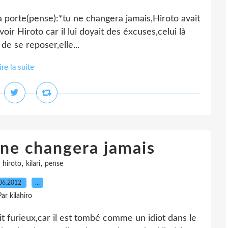
 la porte(pense):*tu ne changera jamais,Hiroto avait
 voir Hiroto car il lui doyait des éxcuses,celui là
 de se reposer,elle...
ire la suite
 ne changera jamais
,
,
,
hiroto
kilari
pense
06.2012
…
Par kilahiro
tait furieux,car il est tombé comme un idiot dans le