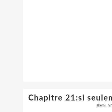
Chapitre 21:si seulem
,
akemi
hi