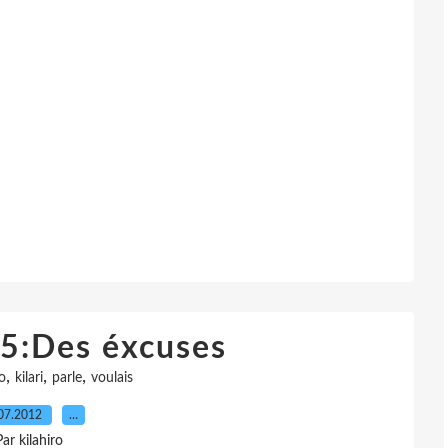
25:Des éxcuses
,
,
,
o
kilari
parle
voulais
07.2012
…
Par kilahiro