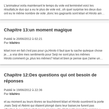
L'animateur:voila maintenant le temps du vote est terminéet voici les
résultats,le duo qui a eu le plus de vote est...oh quel surprise les deux duo
ont eu le même nombre de vote ,donc les gagnants sont kilari et Hiroto ainsi
que Seiji et Akémi Les fans:oooooouuuuuuuuuuuiiiiiiiiiiiiiiissssssss,vous...
Chapitre 13:un moment magique
Publié le 20/06/2012 à 02:21
Par
kilahiro
kilari:non en fait c'est pas pour ça,Hiroto il faut que tu sache quleque chose
je.....a vrai dire mes sentiments pour Seiji ne sont plus les mêmes
Hiroto:comment ça ,plus les mêmes? kilari:et bien je pense que j'aime un
autre garçon Hiroto'pense):*il...
Chapitre 12:Des questions qui ont besoin de
réponses
Publié le 19/06/2012 à 22:36
Par
kilahiro
et au moment au leurs lèvres se touchèrent kilari et Hiroto ouvrèrent la porte
,mais Seiji et Akémi qui étaient plongé dans leur baiser,ne furent pas