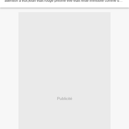
attention à eux,kilari etait rouge pivoine elle était resté immobile comme une
statue,Hiroto la tirra...
Publicité