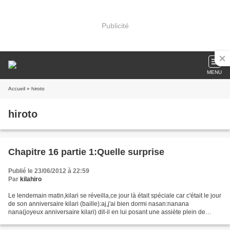
Publicité
MENU
Accueil
» hiroto
hiroto
Chapitre 16 partie 1:Quelle surprise
Publié le 23/06/2012 à 22:59
Par
kilahiro
Le lendemain matin,kilari se réveilla,ce jour là était spéciale car c'était le jour
de son anniversaire kilari (baille):aj,j'ai bien dormi nasan:nanana
nana(joyeux anniversaire kilari) dit-il en lui posant une assiète plein de
crêpes sur son lit kilari:oh...