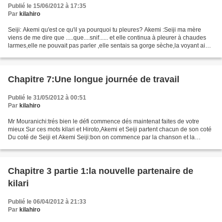
Publié le 15/06/2012 à 17:35
Par
kilahiro
Seiji: Akemi qu'est ce qu'il ya pourquoi tu pleures? Akemi :Seiji ma mère
viens de me dire que .....que....snif...... et elle continua à pleurer à chaudes
larmes,elle ne pouvait pas parler ,elle sentais sa gorge sèche,la voyant ainsi
Seiji la,pris dans...
Chapitre 7:Une longue journée de travail
Publié le 31/05/2012 à 00:51
Par
kilahiro
Mr Mouranichi:trés bien le défi commence dés maintenat faites de votre
mieux Sur ces mots kilari et Hiroto,Akemi et Seiji partent chacun de son coté
Du coté de Seiji et Akemi Seiji:bon on commence par la chanson et la
mélodie? Akemi:oui pouquoi pas ,au...
Chapitre 3 partie 1:la nouvelle partenaire de
kilari
Publié le 06/04/2012 à 21:33
Par
kilahiro