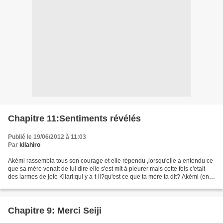
Chapitre 11:Sentiments révélés
Publié le 19/06/2012 à 11:03
Par
kilahiro
Akémi rassembla tous son courage et elle répendu ,lorsqu'elle a entendu ce
que sa mère venait de lui dire elle s'est mit à pleurer mais cette fois c'etait
des larmes de joie Kilari:qui y a-t-il?qu'est ce que ta mère ta dit? Akémi (en
larmes):elle vient...
Chapitre 9: Merci Seiji