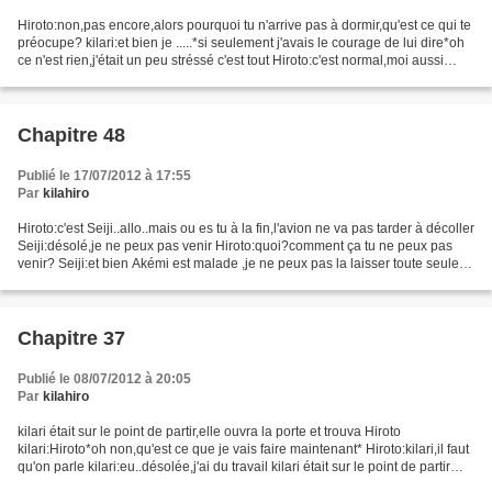
Hiroto:non,pas encore,alors pourquoi tu n'arrive pas à dormir,qu'est ce qui te
préocupe? kilari:et bien je .....*si seulement j'avais le courage de lui dire*oh
ce n'est rien,j'était un peu stréssé c'est tout Hiroto:c'est normal,moi aussi
j'était super...
Chapitre 48
Publié le 17/07/2012 à 17:55
Par
kilahiro
Hiroto:c'est Seiji..allo..mais ou es tu à la fin,l'avion ne va pas tarder à décoller
Seiji:désolé,je ne peux pas venir Hiroto:quoi?comment ça tu ne peux pas
venir? Seiji:et bien Akémi est malade ,je ne peux pas la laisser toute seule
Hiroto:mais qu'est...
Chapitre 37
Publié le 08/07/2012 à 20:05
Par
kilahiro
kilari était sur le point de partir,elle ouvra la porte et trouva Hiroto
kilari:Hiroto*oh non,qu'est ce que je vais faire maintenant* Hiroto:kilari,il faut
qu'on parle kilari:eu..désolée,j'ai du travail kilari était sur le point de partir
mais Hiroto...