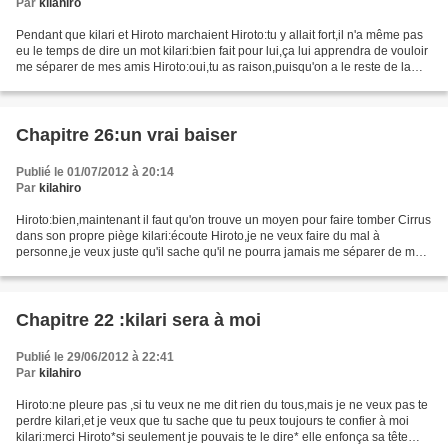
Par
kilahiro
Pendant que kilari et Hiroto marchaient Hiroto:tu y allait fort,il n'a même pas
eu le temps de dire un mot kilari:bien fait pour lui,ça lui apprendra de vouloir
me séparer de mes amis Hiroto:oui,tu as raison,puisqu'on a le reste de la
journée libre,ça...
Chapitre 26:un vrai baiser
Publié le 01/07/2012 à 20:14
Par
kilahiro
Hiroto:bien,maintenant il faut qu'on trouve un moyen pour faire tomber Cirrus
dans son propre piège kilari:écoute Hiroto,je ne veux faire du mal à
personne,je veux juste qu'il sache qu'il ne pourra jamais me séparer de mes
amis Hiroto:oui,je sais,ne t'inquiète...
Chapitre 22 :kilari sera à moi
Publié le 29/06/2012 à 22:41
Par
kilahiro
Hiroto:ne pleure pas ,si tu veux ne me dit rien du tous,mais je ne veux pas te
perdre kilari,et je veux que tu sache que tu peux toujours te confier à moi
kilari:merci Hiroto*si seulement je pouvais te le dire* elle enfonça sa tête