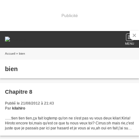
Publicité
MENU
Accueil
» bien
bien
Chapitre 8
Publié le 21/08/2012 à 21:43
Par
kilahiro
......:tien tien tien,ça fait logtemp qu'on ne s'est pas vu vous deux kilari:Kiria!
Hiroto:encore toi,mais qu'est ce que tu nous veux toi? Cirrus:oh mais rie,c'est
juste que je passais par ici par hasard et je vous ai vu,ah oui en fait j'ai su
que vous...