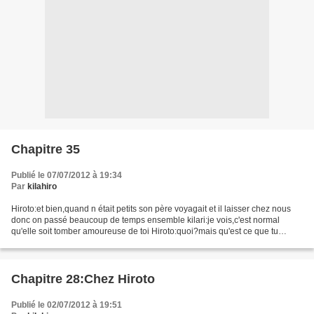
Chapitre 35
Publié le 07/07/2012 à 19:34
Par
kilahiro
Hiroto:et bien,quand n était petits son père voyagait et il laisser chez nous
donc on passé beaucoup de temps ensemble kilari:je vois,c'est normal
qu'elle soit tomber amoureuse de toi Hiroto:quoi?mais qu'est ce que tu
racontes kilari:et bien c'est ce...
Chapitre 28:Chez Hiroto
Publié le 02/07/2012 à 19:51