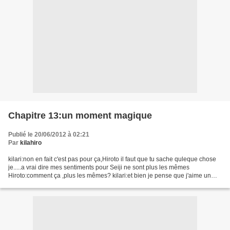
Chapitre 13:un moment magique
Publié le 20/06/2012 à 02:21
Par
kilahiro
kilari:non en fait c'est pas pour ça,Hiroto il faut que tu sache quleque chose
je.....a vrai dire mes sentiments pour Seiji ne sont plus les mêmes
Hiroto:comment ça ,plus les mêmes? kilari:et bien je pense que j'aime un
autre garçon Hiroto'pense):*il...