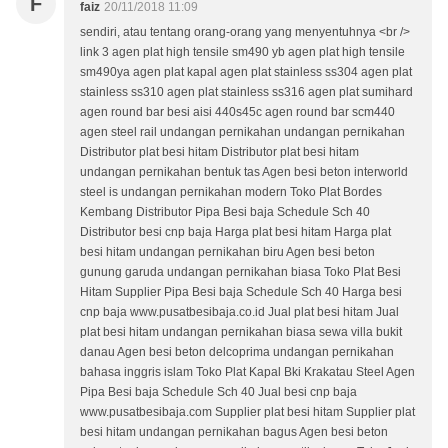
F
faiz
20/11/2018 11:09
sendiri, atau tentang orang-orang yang menyentuhnya <br />
link 3 agen plat high tensile sm490 yb agen plat high tensile
sm490ya agen plat kapal agen plat stainless ss304 agen plat
stainless ss310 agen plat stainless ss316 agen plat sumihard
agen round bar besi aisi 440s45c agen round bar scm440
agen steel rail undangan pernikahan undangan pernikahan
Distributor plat besi hitam Distributor plat besi hitam
undangan pernikahan bentuk tas Agen besi beton interworld
steel is undangan pernikahan modern Toko Plat Bordes
Kembang Distributor Pipa Besi baja Schedule Sch 40
Distributor besi cnp baja Harga plat besi hitam Harga plat
besi hitam undangan pernikahan biru Agen besi beton
gunung garuda undangan pernikahan biasa Toko Plat Besi
Hitam Supplier Pipa Besi baja Schedule Sch 40 Harga besi
cnp baja www.pusatbesibaja.co.id Jual plat besi hitam Jual
plat besi hitam undangan pernikahan biasa sewa villa bukit
danau Agen besi beton delcoprima undangan pernikahan
bahasa inggris islam Toko Plat Kapal Bki Krakatau Steel Agen
Pipa Besi baja Schedule Sch 40 Jual besi cnp baja
www.pusatbesibaja.com Supplier plat besi hitam Supplier plat
besi hitam undangan pernikahan bagus Agen besi beton