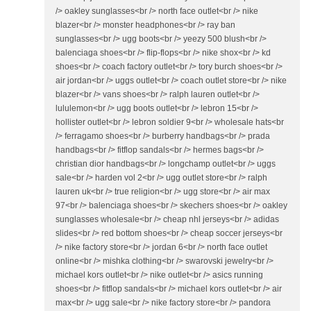
/> oakley sunglasses<br /> north face outlet<br /> nike
blazer<br /> monster headphones<br /> ray ban
sunglasses<br /> ugg boots<br /> yeezy 500 blush<br />
balenciaga shoes<br /> flip-flops<br /> nike shox<br /> kd
shoes<br /> coach factory outlet<br /> tory burch shoes<br />
air jordan<br /> uggs outlet<br /> coach outlet store<br /> nike
blazer<br /> vans shoes<br /> ralph lauren outlet<br />
lululemon<br /> ugg boots outlet<br /> lebron 15<br />
hollister outlet<br /> lebron soldier 9<br /> wholesale hats<br
/> ferragamo shoes<br /> burberry handbags<br /> prada
handbags<br /> fitflop sandals<br /> hermes bags<br />
christian dior handbags<br /> longchamp outlet<br /> uggs
sale<br /> harden vol 2<br /> ugg outlet store<br /> ralph
lauren uk<br /> true religion<br /> ugg store<br /> air max
97<br /> balenciaga shoes<br /> skechers shoes<br /> oakley
sunglasses wholesale<br /> cheap nhl jerseys<br /> adidas
slides<br /> red bottom shoes<br /> cheap soccer jerseys<br
/> nike factory store<br /> jordan 6<br /> north face outlet
online<br /> mishka clothing<br /> swarovski jewelry<br />
michael kors outlet<br /> nike outlet<br /> asics running
shoes<br /> fitflop sandals<br /> michael kors outlet<br /> air
max<br /> ugg sale<br /> nike factory store<br /> pandora