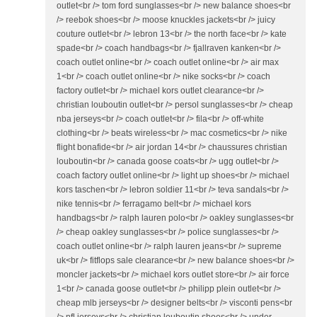
outlet<br /> tom ford sunglasses<br /> new balance shoes<br
/> reebok shoes<br /> moose knuckles jackets<br /> juicy
couture outlet<br /> lebron 13<br /> the north face<br /> kate
spade<br /> coach handbags<br /> fjallraven kanken<br />
coach outlet online<br /> coach outlet online<br /> air max
1<br /> coach outlet online<br /> nike socks<br /> coach
factory outlet<br /> michael kors outlet clearance<br />
christian louboutin outlet<br /> persol sunglasses<br /> cheap
nba jerseys<br /> coach outlet<br /> fila<br /> off-white
clothing<br /> beats wireless<br /> mac cosmetics<br /> nike
flight bonafide<br /> air jordan 14<br /> chaussures christian
louboutin<br /> canada goose coats<br /> ugg outlet<br />
coach factory outlet online<br /> light up shoes<br /> michael
kors taschen<br /> lebron soldier 11<br /> teva sandals<br />
nike tennis<br /> ferragamo belt<br /> michael kors
handbags<br /> ralph lauren polo<br /> oakley sunglasses<br
/> cheap oakley sunglasses<br /> police sunglasses<br />
coach outlet online<br /> ralph lauren jeans<br /> supreme
uk<br /> fitflops sale clearance<br /> new balance shoes<br />
moncler jackets<br /> michael kors outlet store<br /> air force
1<br /> canada goose outlet<br /> philipp plein outlet<br />
cheap mlb jerseys<br /> designer belts<br /> visconti pens<br