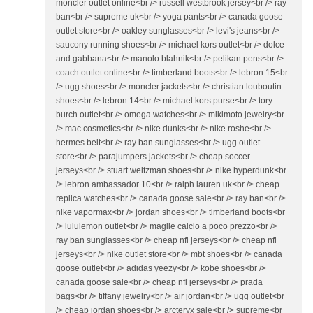
moncler outlet online<br /> russell westbrook jersey<br /> ray
ban<br /> supreme uk<br /> yoga pants<br /> canada goose
outlet store<br /> oakley sunglasses<br /> levi's jeans<br />
saucony running shoes<br /> michael kors outlet<br /> dolce
and gabbana<br /> manolo blahnik<br /> pelikan pens<br />
coach outlet online<br /> timberland boots<br /> lebron 15<br
/> ugg shoes<br /> moncler jackets<br /> christian louboutin
shoes<br /> lebron 14<br /> michael kors purse<br /> tory
burch outlet<br /> omega watches<br /> mikimoto jewelry<br
/> mac cosmetics<br /> nike dunks<br /> nike roshe<br />
hermes belt<br /> ray ban sunglasses<br /> ugg outlet
store<br /> parajumpers jackets<br /> cheap soccer
jerseys<br /> stuart weitzman shoes<br /> nike hyperdunk<br
/> lebron ambassador 10<br /> ralph lauren uk<br /> cheap
replica watches<br /> canada goose sale<br /> ray ban<br />
nike vapormax<br /> jordan shoes<br /> timberland boots<br
/> lululemon outlet<br /> maglie calcio a poco prezzo<br />
ray ban sunglasses<br /> cheap nfl jerseys<br /> cheap nfl
jerseys<br /> nike outlet store<br /> mbt shoes<br /> canada
goose outlet<br /> adidas yeezy<br /> kobe shoes<br />
canada goose sale<br /> cheap nfl jerseys<br /> prada
bags<br /> tiffany jewelry<br /> air jordan<br /> ugg outlet<br
/> cheap jordan shoes<br /> arcteryx sale<br /> supreme<br