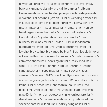
new balance<br /> omega watches<br /> nike tn<br /> ray
ban<br /> manolo blahnik<br /> air jordan<br /> vibram
fivefingers<br /> james harden jersey<br /> lacoste jeans<br
/> skechers shoes<br /> jordan 6s<br /> wedding dresses<br
/> kenzo clothing<br /> longchamp<br /> tiffany & co<br />
nike air max<br /> nike air max<br /> jordan 6<br /> chloe
handbags<br /> ed hardy<br /> instyler ionic styler<br />
timberland<br /> jordan<br /> nike free run<br /> sac
burberry<br /> oakley<br /> jordan 11<br /> longchamp
handbags<br /> pandora<br /> jbl speakers<br /> hermes
jewelry<br /> celine<br /> gucci belt<br /> freshjive clothing<br
/> karen millen uk<br /> new balance<br /> jordan shoes<br />
converse shoes<br /> beats by dre<br /> rolex<br /> kate
spade outlet<br /> jordan<br /> jordan 12s<br /> ray ban
sunglasses<br /> bcbg max<br /> nike free<br /> tods
shoes<br /> air max 2017<br /> insanity<br /> coach outlet<br
/> canada goose jackets<br /> dsquared2 outlet<br /> adidas
trainers<br /> prada<br /> christian louboutin<br /> red
bottoms<br /> nike air max 90<br /> isabel marant<br /> air
max 90<br /> moncler jackets<br /> nike outlet store<br />
diesel jeans<br /> michael kors<br /> curry 5<br /> adidas
soccer cleats<br /> fendi<br /> oakley sunglasses<br />