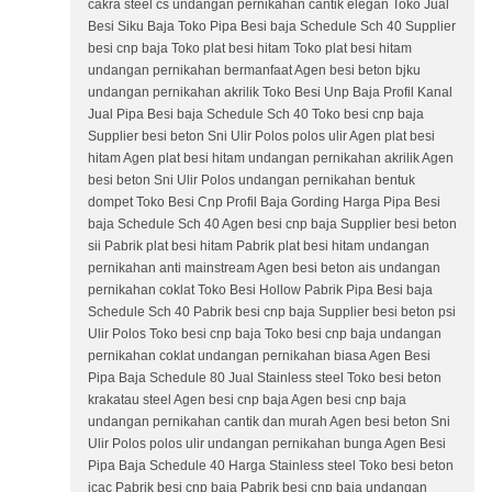
cakra steel cs undangan pernikahan cantik elegan Toko Jual
Besi Siku Baja Toko Pipa Besi baja Schedule Sch 40 Supplier
besi cnp baja Toko plat besi hitam Toko plat besi hitam
undangan pernikahan bermanfaat Agen besi beton bjku
undangan pernikahan akrilik Toko Besi Unp Baja Profil Kanal
Jual Pipa Besi baja Schedule Sch 40 Toko besi cnp baja
Supplier besi beton Sni Ulir Polos polos ulir Agen plat besi
hitam Agen plat besi hitam undangan pernikahan akrilik Agen
besi beton Sni Ulir Polos undangan pernikahan bentuk
dompet Toko Besi Cnp Profil Baja Gording Harga Pipa Besi
baja Schedule Sch 40 Agen besi cnp baja Supplier besi beton
sii Pabrik plat besi hitam Pabrik plat besi hitam undangan
pernikahan anti mainstream Agen besi beton ais undangan
pernikahan coklat Toko Besi Hollow Pabrik Pipa Besi baja
Schedule Sch 40 Pabrik besi cnp baja Supplier besi beton psi
Ulir Polos Toko besi cnp baja Toko besi cnp baja undangan
pernikahan coklat undangan pernikahan biasa Agen Besi
Pipa Baja Schedule 80 Jual Stainless steel Toko besi beton
krakatau steel Agen besi cnp baja Agen besi cnp baja
undangan pernikahan cantik dan murah Agen besi beton Sni
Ulir Polos polos ulir undangan pernikahan bunga Agen Besi
Pipa Baja Schedule 40 Harga Stainless steel Toko besi beton
jcac Pabrik besi cnp baja Pabrik besi cnp baja undangan