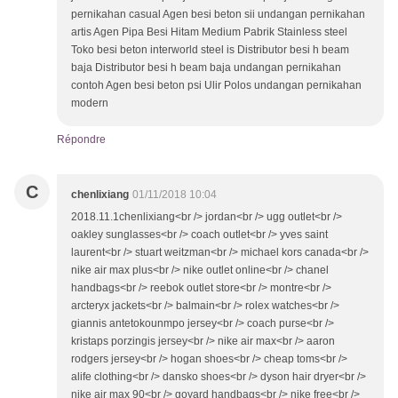
pernikahan casual Agen besi beton sii undangan pernikahan
artis Agen Pipa Besi Hitam Medium Pabrik Stainless steel
Toko besi beton interworld steel is Distributor besi h beam
baja Distributor besi h beam baja undangan pernikahan
contoh Agen besi beton psi Ulir Polos undangan pernikahan
modern
Répondre
C
chenlixiang
01/11/2018 10:04
2018.11.1chenlixiang<br /> jordan<br /> ugg outlet<br />
oakley sunglasses<br /> coach outlet<br /> yves saint
laurent<br /> stuart weitzman<br /> michael kors canada<br />
nike air max plus<br /> nike outlet online<br /> chanel
handbags<br /> reebok outlet store<br /> montre<br />
arcteryx jackets<br /> balmain<br /> rolex watches<br />
giannis antetokounmpo jersey<br /> coach purse<br />
kristaps porzingis jersey<br /> nike air max<br /> aaron
rodgers jersey<br /> hogan shoes<br /> cheap toms<br />
alife clothing<br /> dansko shoes<br /> dyson hair dryer<br />
nike air max 90<br /> goyard handbags<br /> nike free<br />