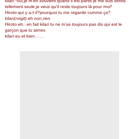
kilari:*oui,je m'en souvient quand il est partis je me suis sentis
tellement seule,
je veux qu'il reste toujours là pour moi*
Hiroto:qui y a-t-il?pourquoi tu me regarde comme ça?
kilari(roigit):eh non,rien
Hiroto:eh...en fait kilari tu ne m'as toujours pas dis qui est le
garçon que tu aimes
kilari:eu et bien.......