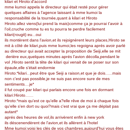
kilari et Hiroto:d'accord
mme kumoi appela le directeur qui était resté pour gérer
quelques affaires à l'agence laissant à mme kumoi la
responsabilité de la tournée,quant à kilari et Hiroto
Hiroto:allez viens(lui prend la mais)comme ça je pourrai t'avoir à
l'oil,cruche comme tu es tu pourra te perdre facilement
kilari(rougit):eu...oui
ils montèrent dans l'avion,et ils rejoignèrent leurs places,Hiroto se
mit à côté de kilari,puis mme kumoi,les regoigna aprés avoir parlé
au directeur qui avait accepter la proposition de Seiji,elle se mit
derière eux,quelques minutes aprés l'avion décolla,pendant le
vol ,Hiroto sentit la tête de kilari qui venait de se poser sur son
épaule,elle s'était endormie
Hiroto:*kilari...peut être que Seiji a raison,et que je dois......mais
non c'est pas possible,je ne suis pas encore sure de mes
sentiments....je*
il fut coupé par kilari qui parlais encore une fois en dormant
kilari:Hiroto.......
Hiroto:*mais qu'est ce qu'elle a?elle rêve de moi à chaque fois
qu'elle s'en dort ou quoi?mais c'est vrai que ça me déplait pas
autant*
aprés des heures de vol,ils arrivèrent enfin à new york
ils déscenendèrent de l'avion,et ils allèrent à l'hotel
Mme kumoi:voisi les clés de vos chambres,aujourd'hui vous êtes