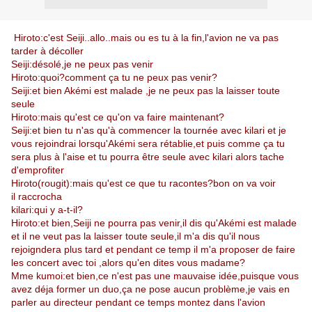
Hiroto:c'est Seiji..allo..mais ou es tu à la fin,l'avion ne va pas
tarder à décoller
Seiji:désolé,je ne peux pas venir
Hiroto:quoi?comment ça tu ne peux pas venir?
Seiji:et bien Akémi est malade ,je ne peux pas la laisser toute
seule
Hiroto:mais qu'est ce qu'on va faire maintenant?
Seiji:et bien tu n'as qu'à commencer la tournée avec kilari et je
vous rejoindrai lorsqu'Akémi sera rétablie,et puis comme ça tu
sera plus à l'aise et tu pourra être seule avec kilari alors tache
d'emprofiter
Hiroto(rougit):mais qu'est ce que tu racontes?bon on va voir
il raccrocha
kilari:qui y a-t-il?
Hiroto:et bien,Seiji ne pourra pas venir,il dis qu'Akémi est malade
et il ne veut pas la laisser toute seule,il m'a dis qu'il nous
rejoigndera plus tard et pendant ce temp il m'a proposer de faire
les concert avec toi ,alors qu'en dites vous madame?
Mme kumoi:et bien,ce n'est pas une mauvaise idée,puisque vous
avez déja former un duo,ça ne pose aucun problème,je vais en
parler au directeur pendant ce temps montez dans l'avion