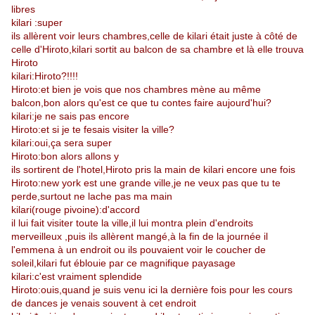
libres
kilari :super
ils allèrent voir leurs chambres,celle de kilari était juste à côté de
celle d'Hiroto,kilari sortit au balcon de sa chambre et là elle trouva
Hiroto
kilari:Hiroto?!!!!
Hiroto:et bien je vois que nos chambres mène au même
balcon,bon alors qu'est ce que tu contes faire aujourd'hui?
kilari:je ne sais pas encore
Hiroto:et si je te fesais visiter la ville?
kilari:oui,ça sera super
Hiroto:bon alors allons y
ils sortirent de l'hotel,Hiroto pris la main de kilari encore une fois
Hiroto:new york est une grande ville,je ne veux pas que tu te
perde,surtout ne lache pas ma main
kilari(rouge pivoine):d'accord
il lui fait visiter toute la ville,il lui montra plein d'endroits
merveilleux ,puis ils allèrent mangé,à la fin de la journée il
l'emmena à un endroit ou ils pouvaient voir le coucher de
soleil,kilari fut éblouie par ce magnifique payasage
kilari:c'est vraiment splendide
Hiroto:ouis,quand je suis venu ici la dernière fois pour les cours
de dances je venais souvent à cet endroit