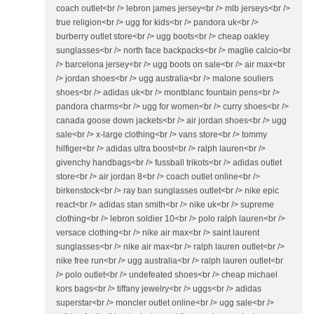
coach outlet<br /> lebron james jersey<br /> mlb jerseys<br />
true religion<br /> ugg for kids<br /> pandora uk<br />
burberry outlet store<br /> ugg boots<br /> cheap oakley
sunglasses<br /> north face backpacks<br /> maglie calcio<br
/> barcelona jersey<br /> ugg boots on sale<br /> air max<br
/> jordan shoes<br /> ugg australia<br /> malone souliers
shoes<br /> adidas uk<br /> montblanc fountain pens<br />
pandora charms<br /> ugg for women<br /> curry shoes<br />
canada goose down jackets<br /> air jordan shoes<br /> ugg
sale<br /> x-large clothing<br /> vans store<br /> tommy
hilfiger<br /> adidas ultra boost<br /> ralph lauren<br />
givenchy handbags<br /> fussball trikots<br /> adidas outlet
store<br /> air jordan 8<br /> coach outlet online<br />
birkenstock<br /> ray ban sunglasses outlet<br /> nike epic
react<br /> adidas stan smith<br /> nike uk<br /> supreme
clothing<br /> lebron soldier 10<br /> polo ralph lauren<br />
versace clothing<br /> nike air max<br /> saint laurent
sunglasses<br /> nike air max<br /> ralph lauren outlet<br />
nike free run<br /> ugg australia<br /> ralph lauren outlet<br
/> polo outlet<br /> undefeated shoes<br /> cheap michael
kors bags<br /> tiffany jewelry<br /> uggs<br /> adidas
superstar<br /> moncler outlet online<br /> ugg sale<br />