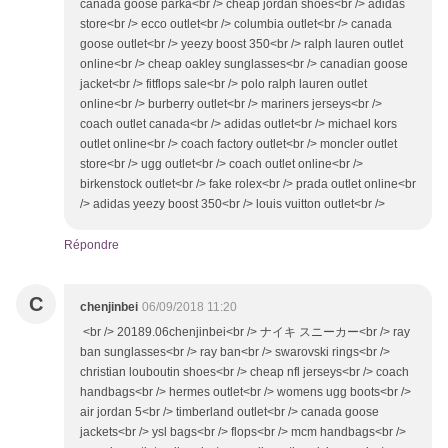
Répondre
C
chenjinbei
06/09/2018 11:20
<br /> 20189.06chenjinbei<br /> ナイキ スニーカー<br /> ray
ban sunglasses<br /> ray ban<br /> swarovski rings<br />
christian louboutin shoes<br /> cheap nfl jerseys<br /> coach
handbags<br /> hermes outlet<br /> womens ugg boots<br />
air jordan 5<br /> timberland outlet<br /> canada goose
jackets<br /> ysl bags<br /> flops<br /> mcm handbags<br />