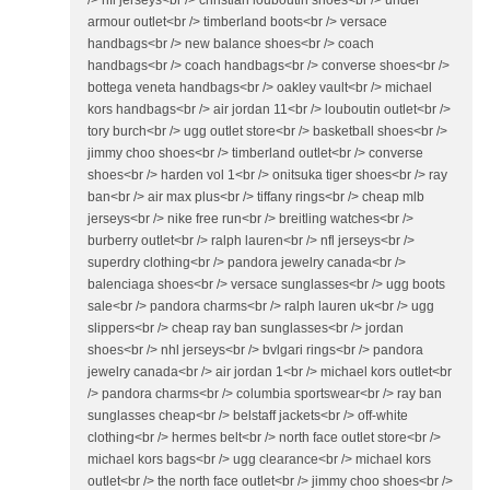
/> nfl jerseys<br /> christian louboutin shoes<br /> under
armour outlet<br /> timberland boots<br /> versace
handbags<br /> new balance shoes<br /> coach
handbags<br /> coach handbags<br /> converse shoes<br />
bottega veneta handbags<br /> oakley vault<br /> michael
kors handbags<br /> air jordan 11<br /> louboutin outlet<br />
tory burch<br /> ugg outlet store<br /> basketball shoes<br />
jimmy choo shoes<br /> timberland outlet<br /> converse
shoes<br /> harden vol 1<br /> onitsuka tiger shoes<br /> ray
ban<br /> air max plus<br /> tiffany rings<br /> cheap mlb
jerseys<br /> nike free run<br /> breitling watches<br />
burberry outlet<br /> ralph lauren<br /> nfl jerseys<br />
superdry clothing<br /> pandora jewelry canada<br />
balenciaga shoes<br /> versace sunglasses<br /> ugg boots
sale<br /> pandora charms<br /> ralph lauren uk<br /> ugg
slippers<br /> cheap ray ban sunglasses<br /> jordan
shoes<br /> nhl jerseys<br /> bvlgari rings<br /> pandora
jewelry canada<br /> air jordan 1<br /> michael kors outlet<br
/> pandora charms<br /> columbia sportswear<br /> ray ban
sunglasses cheap<br /> belstaff jackets<br /> off-white
clothing<br /> hermes belt<br /> north face outlet store<br />
michael kors bags<br /> ugg clearance<br /> michael kors
outlet<br /> the north face outlet<br /> jimmy choo shoes<br />