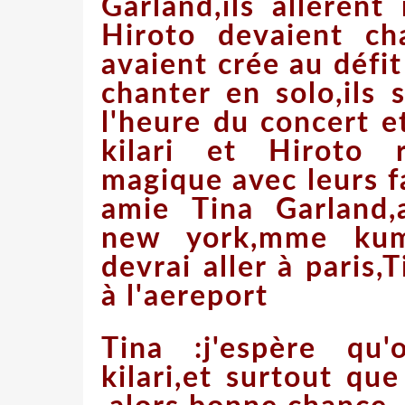
Garland,ils allèrent
Hiroto devaient ch
avaient crée au défi
chanter en solo,ils 
l'heure du concert e
kilari et Hiroto 
magique avec leurs f
amie Tina Garland,
new york,mme kumo
devrai aller à paris,T
à l'aereport
Tina :j'espère qu
kilari,et surtout que 