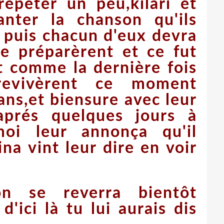
 répéter un peu,kilari et
anter la chanson qu'ils
t puis chacun d'eux devra
se préparèrent et ce fut
t comme la dernière fois
revivèrent ce moment
ans,et biensure avec leur
aprés quelques jours à
i leur annonça qu'il
ina vint leur dire en voir
'on se reverra bientôt
d'ici là tu lui aurais dis