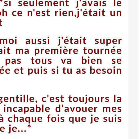
..*si seulement j'avais le
h ce n'est rien,j'était un
t
,moi aussi j'était super
fait ma première tournée
e pas tous va bien se
ée et puis si tu as besoin
gentille, c'est toujours la
 incapable d'avouer mes
à chaque fois que je suis
e je...*