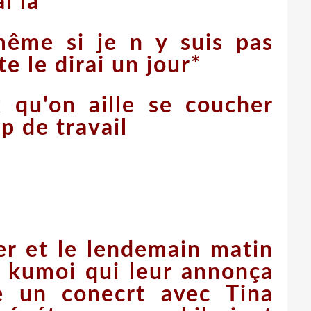
i là
*même si je n y suis pas
te le dirai un jour*
x qu'on aille se coucher
 de travail
her et le lendemain matin
e kumoi qui leur annonça
re un conecrt avec Tina