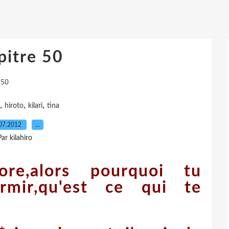
pitre 50
 50
,
,
,
hiroto
kilari
tina
07.2012
…
Par kilahiro
core,alors pourquoi tu
rmir,qu'est ce qui te