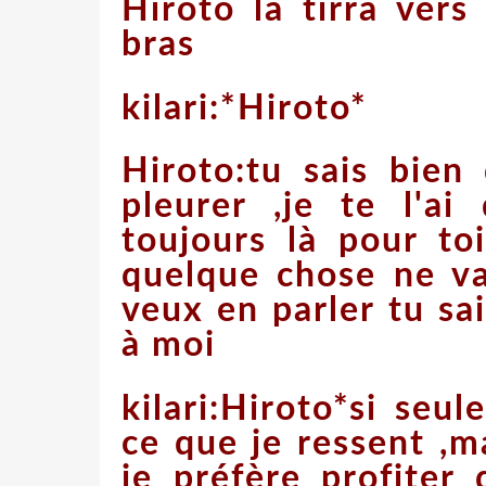
Hiroto la tirra vers
bras
kilari:*Hiroto*
Hiroto:tu sais bien
pleurer ,je te l'ai 
toujours là pour to
quelque chose ne va
veux en parler tu sa
à moi
kilari:Hiroto*si seu
ce que je ressent ,ma
je préfère profite