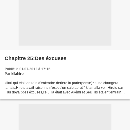
Chapitre 25:Des éxcuses
Publié le 01/07/2012 à 17:16
Par
kilahiro
kilari qui était entrain d'entendre derière la porte(pense):*tu ne changera
jamais,Hiroto avait raison tu n'est qu'un sale abruti* kilari alla voir Hiroto car
il lui doyait des éxcuses,celui là était avec Akémi et Seiji ,ils étaient entrain
de se reposer,elle...