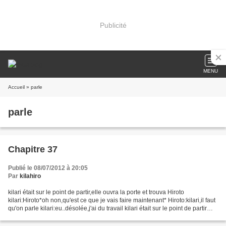
Publicité
MENU
Accueil
» parle
parle
Chapitre 37
Publié le 08/07/2012 à 20:05
Par
kilahiro
kilari était sur le point de partir,elle ouvra la porte et trouva Hiroto
kilari:Hiroto*oh non,qu'est ce que je vais faire maintenant* Hiroto:kilari,il faut
qu'on parle kilari:eu..désolée,j'ai du travail kilari était sur le point de partir
mais Hiroto...