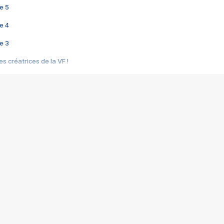
e 5
e 4
e 3
s créatrices de la VF !
e 2
e 1
e Mektoub My Love arrive enfin ! Rencontre avec Shaïn Boumedine et Sal
i : après Toni en famille
elle réalise le bouleversant Dites lui que je l'aime
ais ! Rencontre autour de Vie privée de Rebecca Zlotowski
 de Marguerite, Grave... Rencontre avec Ella Rumpf
 Les Rêveurs, un film intime sur la santé mentale
a avec un film sur le mouvement des Gilets jaunes