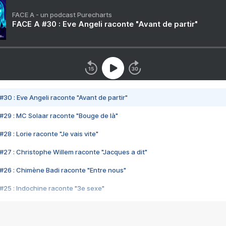
FACE A - un podcast Purecharts
FACE A #30 : Eve Angeli raconte "Avant de partir"
#30 : Eve Angeli raconte "Avant de partir"
#29 : MC Solaar raconte "Bouge de là"
28 : Lorie raconte "Je vais vite"
#27 : Christophe Willem raconte "Jacques a dit"
#26 : Chimène Badi raconte "Entre nous"
#25 : Indochine raconte "3e sexe"
#24 : Zaho raconte "C'est chelou"
#23 : Patrick Bruel raconte "Au café des délices"