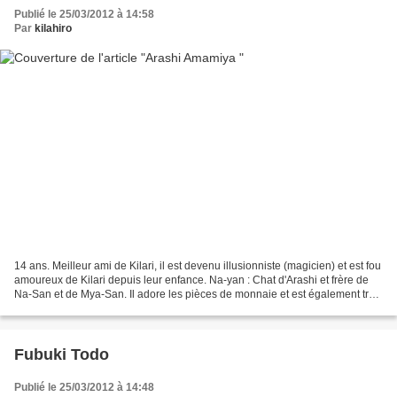
Publié le 25/03/2012 à 14:58
Par
kilahiro
14 ans. Meilleur ami de Kilari, il est devenu illusionniste (magicien) et est fou
amoureux de Kilari depuis leur enfance. Na-yan : Chat d'Arashi et frère de
Na-San et de Mya-San. Il adore les pièces de monnaie et est également très
sensible si bien qu'il...
Fubuki Todo
Publié le 25/03/2012 à 14:48