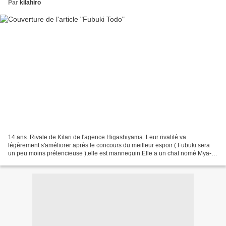
Par
kilahiro
14 ans. Rivale de Kilari de l'agence Higashiyama. Leur rivalité va
légèrement s'améliorer après le concours du meilleur espoir ( Fubuki sera
un peu moins prétencieuse ),elle est mannequin.Elle a un chat nomé Mya-
san frère de Na-San et Na-Yan (mais il...