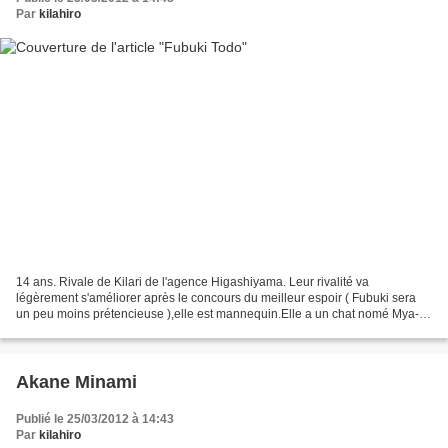
Par
kilahiro
14 ans. Rivale de Kilari de l'agence Higashiyama. Leur rivalité va
légèrement s'améliorer après le concours du meilleur espoir ( Fubuki sera
un peu moins prétencieuse ),elle est mannequin.Elle a un chat nomé Mya-
san frère de Na-San et Na-Yan (mais il...
Akane Minami
Publié le 25/03/2012 à 14:43
Par
kilahiro