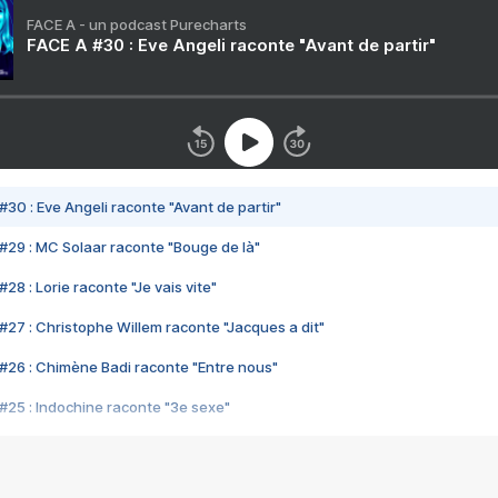
FACE A - un podcast Purecharts
FACE A #30 : Eve Angeli raconte "Avant de partir"
#30 : Eve Angeli raconte "Avant de partir"
#29 : MC Solaar raconte "Bouge de là"
28 : Lorie raconte "Je vais vite"
#27 : Christophe Willem raconte "Jacques a dit"
#26 : Chimène Badi raconte "Entre nous"
#25 : Indochine raconte "3e sexe"
#24 : Zaho raconte "C'est chelou"
#23 : Patrick Bruel raconte "Au café des délices"