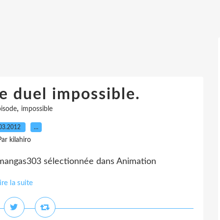
e duel impossible.
,
isode
impossible
03.2012
…
Par kilahiro
demangas303 sélectionnée dans Animation
ire la suite