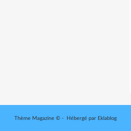
Thème Magazine © - Hébergé par
Eklablog