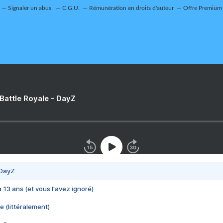
Signaler un abus
C.G.U.
Rémunération en droits d'auteur
Offre Premium
 Battle Royale - DayZ
 DayZ
 a 13 ans (et vous l'avez ignoré)
e (littéralement)