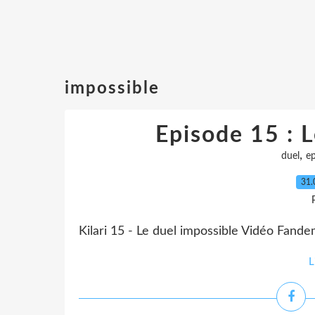
impossible
Episode 15 : L
,
duel
ep
31.
Kilari 15 - Le duel impossible Vidéo Fan
L