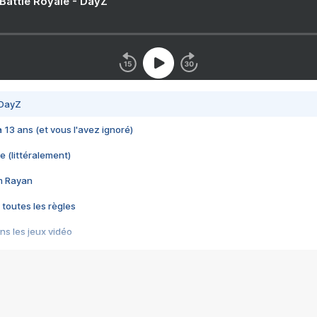
 Battle Royale - DayZ
 DayZ
 a 13 ans (et vous l'avez ignoré)
e (littéralement)
im Rayan
 toutes les règles
s les jeux vidéo
us choquant de Rockstar ? - Le scandale BULLY
e plus moche de Steam
du RÊVE tourne au CAUCHEMAR