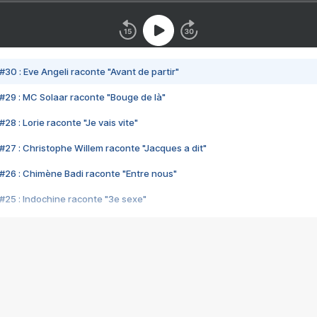
#30 : Eve Angeli raconte "Avant de partir"
#29 : MC Solaar raconte "Bouge de là"
28 : Lorie raconte "Je vais vite"
#27 : Christophe Willem raconte "Jacques a dit"
#26 : Chimène Badi raconte "Entre nous"
#25 : Indochine raconte "3e sexe"
#24 : Zaho raconte "C'est chelou"
#23 : Patrick Bruel raconte "Au café des délices"
#22 : Kyo raconte "Le chemin"
#21 : Nolwenn Leroy raconte "Cassé"