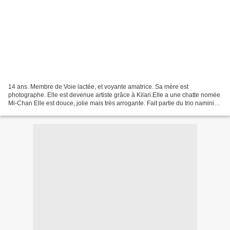
14 ans. Membre de Voie lactée, et voyante amatrice. Sa mère est
photographe. Elle est devenue artiste grâce à Kilari.Elle a une chatte nomée
Mi-Chan Elle est douce, jolie mais très arrogante. Fait partie du trio namini
trio. Dans l'épisode 34 de la saison...