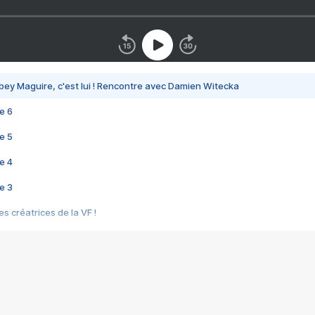
bey Maguire, c'est lui ! Rencontre avec Damien Witecka
e 6
e 5
e 4
e 3
s créatrices de la VF !
e 2
e 1
e Mektoub My Love arrive enfin ! Rencontre avec Shaïn Boumedine et Sal
i : après Toni en famille