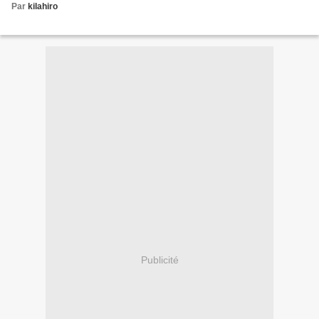
Par
kilahiro
Publicité