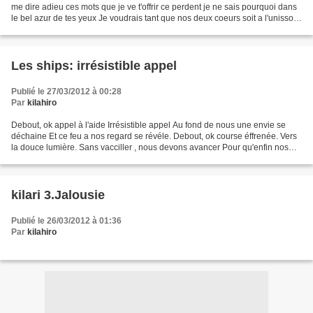
me dire adieu ces mots que je ve t'offrir ce perdent je ne sais pourquoi dans
le bel azur de tes yeux Je voudrais tant que nos deux coeurs soit a l'unisson
et ainsi tu comprendrais...
Les ships: irrésistible appel
Publié le 27/03/2012 à 00:28
Par
kilahiro
Debout, ok appel à l'aide Irrésistible appel Au fond de nous une envie se
déchaine Et ce feu a nos regard se révéle. Debout, ok course éffrenée. Vers
la douce lumière. Sans vacciller , nous devons avancer Pour qu'enfin nos
plus beaux rêves s'éclairent,...
kilari 3.Jalousie
Publié le 26/03/2012 à 01:36
Par
kilahiro