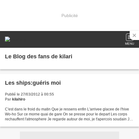
Publicité
MENU
Le Blog des fans de kilari
Les ships:guéris moi
Publié le 27/03/2012 à 00:55
Par
kilahiro
C'est dans le froid du matin Que je ressens enfin L'arrivee glacee de l'hive
Wo-ho Sur ce morne quai de gare On se presse pour le depart Les corps
rechauffent l'atmosphere Je regarde autour de moi, je t'apercois soudain Je
te fais signe de la main Wo-ho...