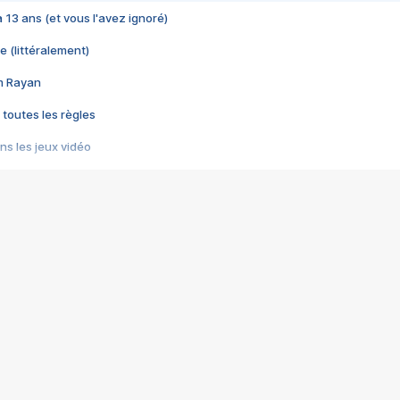
 a 13 ans (et vous l'avez ignoré)
e (littéralement)
im Rayan
 toutes les règles
s les jeux vidéo
us choquant de Rockstar ? - Le scandale BULLY
e plus moche de Steam
du RÊVE tourne au CAUCHEMAR
pendant 8 heures
it… à tort
umiliés par un jeu vidéo
ire - Final Fantasy 8