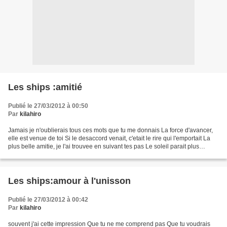
Les ships :amitié
Publié le 27/03/2012 à 00:50
Par
kilahiro
Jamais je n'oublierais tous ces mots que tu me donnais La force d'avancer,
elle est venue de toi Si le desaccord venait, c'etait le rire qui l'emportait La
plus belle amitie, je l'ai trouvee en suivant tes pas Le soleil parait plus
brillant Et l'espoir...
Les ships:amour à l'unisson
Publié le 27/03/2012 à 00:42
Par
kilahiro
souvent j'ai cette impression Que tu ne me comprend pas Que tu voudrais