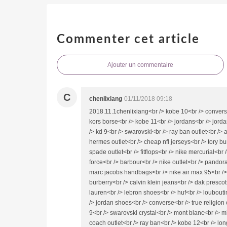
Commenter cet article
Ajouter un commentaire
C
chenlixiang
01/11/2018 09:18
2018.11.1chenlixiang<br /> kobe 10<br /> convers
kors borse<br /> kobe 11<br /> jordans<br /> jord
/> kd 9<br /> swarovski<br /> ray ban outlet<br />
hermes outlet<br /> cheap nfl jerseys<br /> tory bu
spade outlet<br /> fitflops<br /> nike mercurial<br 
force<br /> barbour<br /> nike outlet<br /> pandora
marc jacobs handbags<br /> nike air max 95<br />
burberry<br /> calvin klein jeans<br /> dak presco
lauren<br /> lebron shoes<br /> huf<br /> loubouti
/> jordan shoes<br /> converse<br /> true religion 
9<br /> swarovski crystal<br /> mont blanc<br /> mi
coach outlet<br /> ray ban<br /> kobe 12<br /> lo