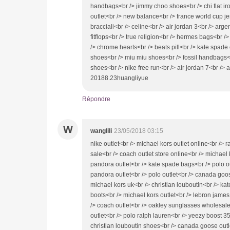
handbags<br /> jimmy choo shoes<br /> chi flat i
outlet<br /> new balance<br /> france world cup j
bracciali<br /> celine<br /> air jordan 3<br /> arg
fitflops<br /> true religion<br /> hermes bags<br 
/> chrome hearts<br /> beats pill<br /> kate spade
shoes<br /> miu miu shoes<br /> fossil handbags<
shoes<br /> nike free run<br /> air jordan 7<br /> a
20188.23huangliyue
Répondre
W
wanglili
23/05/2018 03:15
nike outlet<br /> michael kors outlet online<br /> 
sale<br /> coach outlet store online<br /> michael
pandora outlet<br /> kate spade bags<br /> polo o
pandora outlet<br /> polo outlet<br /> canada goose
michael kors uk<br /> christian louboutin<br /> k
boots<br /> michael kors outlet<br /> lebron jame
/> coach outlet<br /> oakley sunglasses wholesale<
outlet<br /> polo ralph lauren<br /> yeezy boost 35
christian louboutin shoes<br /> canada goose outle