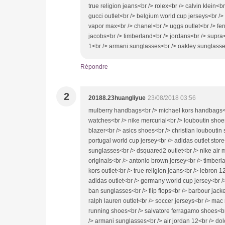
true religion jeans<br /> rolex<br /> calvin klein<
gucci outlet<br /> belgium world cup jerseys<br />
vapor max<br /> chanel<br /> uggs outlet<br /> fe
jacobs<br /> timberland<br /> jordans<br /> supra<
1<br /> armani sunglasses<br /> oakley sunglasse
Répondre
2
20188.23huangliyue
23/08/2018 03:56
mulberry handbags<br /> michael kors handbags<br
watches<br /> nike mercurial<br /> louboutin shoes<
blazer<br /> asics shoes<br /> christian loubouti
portugal world cup jersey<br /> adidas outlet store<
sunglasses<br /> dsquared2 outlet<br /> nike air m
originals<br /> antonio brown jersey<br /> timberl
kors outlet<br /> true religion jeans<br /> lebron 
adidas outlet<br /> germany world cup jersey<br />
ban sunglasses<br /> flip flops<br /> barbour jac
ralph lauren outlet<br /> soccer jerseys<br /> m
running shoes<br /> salvatore ferragamo shoes<br 
/> armani sunglasses<br /> air jordan 12<br /> do