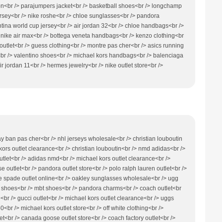
ron<br /> parajumpers jacket<br /> basketball shoes<br /> longchamp
ersey<br /> nike roshe<br /> chloe sunglasses<br /> pandora
entina world cup jersey<br /> air jordan 32<br /> chloe handbags<br />
/> nike air max<br /> bottega veneta handbags<br /> kenzo clothing<br
 outlet<br /> guess clothing<br /> montre pas cher<br /> asics running
br /> valentino shoes<br /> michael kors handbags<br /> balenciaga
ir jordan 11<br /> hermes jewelry<br /> nike outlet store<br />
ray ban pas cher<br /> nhl jerseys wholesale<br /> christian louboutin
 kors outlet clearance<br /> christian louboutin<br /> nmd adidas<br />
utlet<br /> adidas nmd<br /> michael kors outlet clearance<br />
 outlet<br /> pandora outlet store<br /> polo ralph lauren outlet<br />
ate spade outlet online<br /> oakley sunglasses wholesale<br /> ugg
s shoes<br /> mbt shoes<br /> pandora charms<br /> coach outlet<br
br /> gucci outlet<br /> michael kors outlet clearance<br /> uggs
0<br /> michael kors outlet store<br /> off white clothing<br />
t<br /> canada goose outlet store<br /> coach factory outlet<br />