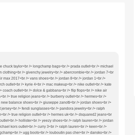
e chuck taylor<br /> longchamp bags<br /> prada outlet<br /> michael
an clothing<br /> givenchy jewelry<br /> abercrombie<br /> jordan 7<br
 air max 2017<br /> vans shoes<br /> jordan 8<br /> jordan 1<br />
rch outlet<br /> kyrie 4<br /> mac makeup<br /> nike outlet<br /> kate
/> coach outlet<br /> dolce & gabbana<br /> flip flops<br /> nike air
<br /> true religion jeans<br /> burberry outlet<br /> hermes<br />
 new balance shoes<br /> giuseppe zanotti<br /> jordan shoes<br />
tt jersey<br /> fendi sunglasses<br /> pandora jewelry<br /> ralph
n<br /> true religion outlet<br /> hermes uk<br /> dsquared2 jeans<br
outlet<br /> hollister<br /> yeezy shoes<br /> ralph lauren<br /> jordan
chael kors outlet<br /> curry 3<br /> ralph lauren<br /> keen<br />
ngchamp<br /> ugg boots<br /> louboutin pas cher<br /> dansko<br />