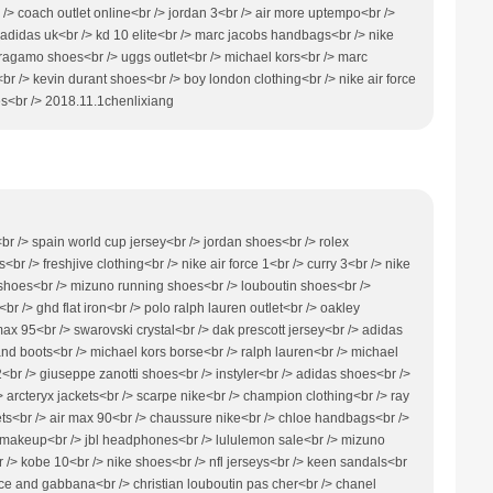
br /> coach outlet online<br /> jordan 3<br /> air more uptempo<br />
 adidas uk<br /> kd 10 elite<br /> marc jacobs handbags<br /> nike
rragamo shoes<br /> uggs outlet<br /> michael kors<br /> marc
br /> kevin durant shoes<br /> boy london clothing<br /> nike air force
s<br /> 2018.11.1chenlixiang
 /> spain world cup jersey<br /> jordan shoes<br /> rolex
br /> freshjive clothing<br /> nike air force 1<br /> curry 3<br /> nike
n shoes<br /> mizuno running shoes<br /> louboutin shoes<br />
br /> ghd flat iron<br /> polo ralph lauren outlet<br /> oakley
ax 95<br /> swarovski crystal<br /> dak prescott jersey<br /> adidas
and boots<br /> michael kors borse<br /> ralph lauren<br /> michael
12<br /> giuseppe zanotti shoes<br /> instyler<br /> adidas shoes<br />
 arcteryx jackets<br /> scarpe nike<br /> champion clothing<br /> ray
kets<br /> air max 90<br /> chaussure nike<br /> chloe handbags<br />
ac makeup<br /> jbl headphones<br /> lululemon sale<br /> mizuno
/> kobe 10<br /> nike shoes<br /> nfl jerseys<br /> keen sandals<br
lce and gabbana<br /> christian louboutin pas cher<br /> chanel