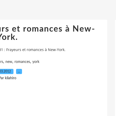
urs et romances à New-
York.
31 : Frayeurs et romances à New-York.
,
,
,
rs
new
romances
york
03.2012
…
Par kilahiro