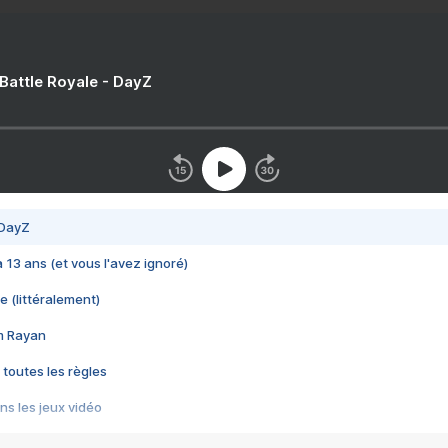
 Battle Royale - DayZ
 DayZ
 a 13 ans (et vous l'avez ignoré)
e (littéralement)
im Rayan
 toutes les règles
s les jeux vidéo
us choquant de Rockstar ? - Le scandale BULLY