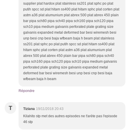
supplier plat hardox plat stainless ss201 plat sphc po plat
putih spcc sd plat hitam ss400 plat hitam sphc plat corten plat
astm a36 plat alumunium plat abrex 500 plat abrex 450 plain
bar pipa sch80 pipa sch40 pipa sch160 pipa sch120 pipa
sch10 pipa medium galvanis perforated plate grating size
galvanis expanded metal deformed bar besi wiremesh besi
unp besi cnp besi baja wfbeam baja h beam plat stainless
ss201 plat sphc po plat putih spcc sd plat hitam ss400 plat
hitam sphc plat corten plat astm a36 plat alumunium plat
abrex 500 plat abrex 450 plain bar pipa sch80 pipa sch40
pipa sch160 pipa sch120 pipa sch10 pipa medium galvanis
perforated plate grating size galvanis expanded metal
deformed bar besi wiremesh besi unp besi cnp besi baja
wfbeam baja h beam
Répondre
T
Tiziana
19/11/2018 20:43
Kilahito stp met des autres episodes ne t'arète pas l'episode
46 stp