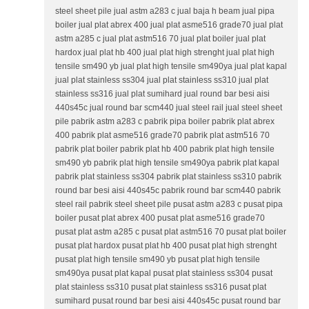
steel sheet pile jual astm a283 c jual baja h beam jual pipa
boiler jual plat abrex 400 jual plat asme516 grade70 jual plat
astm a285 c jual plat astm516 70 jual plat boiler jual plat
hardox jual plat hb 400 jual plat high strenght jual plat high
tensile sm490 yb jual plat high tensile sm490ya jual plat kapal
jual plat stainless ss304 jual plat stainless ss310 jual plat
stainless ss316 jual plat sumihard jual round bar besi aisi
440s45c jual round bar scm440 jual steel rail jual steel sheet
pile pabrik astm a283 c pabrik pipa boiler pabrik plat abrex
400 pabrik plat asme516 grade70 pabrik plat astm516 70
pabrik plat boiler pabrik plat hb 400 pabrik plat high tensile
sm490 yb pabrik plat high tensile sm490ya pabrik plat kapal
pabrik plat stainless ss304 pabrik plat stainless ss310 pabrik
round bar besi aisi 440s45c pabrik round bar scm440 pabrik
steel rail pabrik steel sheet pile pusat astm a283 c pusat pipa
boiler pusat plat abrex 400 pusat plat asme516 grade70
pusat plat astm a285 c pusat plat astm516 70 pusat plat boiler
pusat plat hardox pusat plat hb 400 pusat plat high strenght
pusat plat high tensile sm490 yb pusat plat high tensile
sm490ya pusat plat kapal pusat plat stainless ss304 pusat
plat stainless ss310 pusat plat stainless ss316 pusat plat
sumihard pusat round bar besi aisi 440s45c pusat round bar