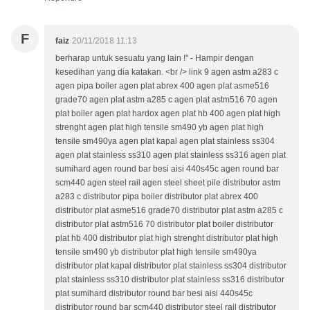
F
faiz
20/11/2018 11:13
berharap untuk sesuatu yang lain !" - Hampir dengan
kesedihan yang dia katakan. <br /> link 9 agen astm a283 c
agen pipa boiler agen plat abrex 400 agen plat asme516
grade70 agen plat astm a285 c agen plat astm516 70 agen
plat boiler agen plat hardox agen plat hb 400 agen plat high
strenght agen plat high tensile sm490 yb agen plat high
tensile sm490ya agen plat kapal agen plat stainless ss304
agen plat stainless ss310 agen plat stainless ss316 agen plat
sumihard agen round bar besi aisi 440s45c agen round bar
scm440 agen steel rail agen steel sheet pile distributor astm
a283 c distributor pipa boiler distributor plat abrex 400
distributor plat asme516 grade70 distributor plat astm a285 c
distributor plat astm516 70 distributor plat boiler distributor
plat hb 400 distributor plat high strenght distributor plat high
tensile sm490 yb distributor plat high tensile sm490ya
distributor plat kapal distributor plat stainless ss304 distributor
plat stainless ss310 distributor plat stainless ss316 distributor
plat sumihard distributor round bar besi aisi 440s45c
distributor round bar scm440 distributor steel rail distributor