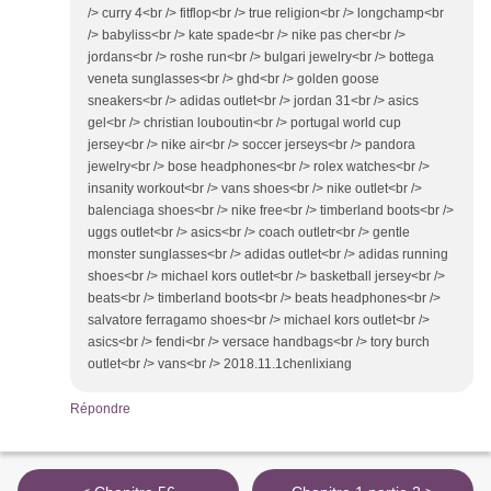
/> curry 4<br /> fitflop<br /> true religion<br /> longchamp<br
/> babyliss<br /> kate spade<br /> nike pas cher<br />
jordans<br /> roshe run<br /> bulgari jewelry<br /> bottega
veneta sunglasses<br /> ghd<br /> golden goose
sneakers<br /> adidas outlet<br /> jordan 31<br /> asics
gel<br /> christian louboutin<br /> portugal world cup
jersey<br /> nike air<br /> soccer jerseys<br /> pandora
jewelry<br /> bose headphones<br /> rolex watches<br />
insanity workout<br /> vans shoes<br /> nike outlet<br />
balenciaga shoes<br /> nike free<br /> timberland boots<br />
uggs outlet<br /> asics<br /> coach outletr<br /> gentle
monster sunglasses<br /> adidas outlet<br /> adidas running
shoes<br /> michael kors outlet<br /> basketball jersey<br />
beats<br /> timberland boots<br /> beats headphones<br />
salvatore ferragamo shoes<br /> michael kors outlet<br />
asics<br /> fendi<br /> versace handbags<br /> tory burch
outlet<br /> vans<br /> 2018.11.1chenlixiang
Répondre