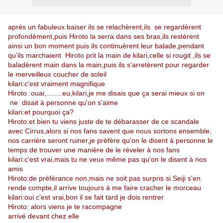
aprés un fabuleux baiser ils se relachèrent,ils se regardèrent
profondément,puis Hiroto la serra dans ses bras,ils
restèrent
ainsi un bon moment puis ils continuèrent leur balade,pendant
qu'ils marchaient Hiroto prit la main de kilari,celle si rougit ,ils se
baladèrent main dans la main,puis ils s'arretèrent pour regarder
le merveilleux coucher de soleil
kilari:c'est vraiment magnifique
Hiroto :ouai,........eu,kilari,je me disais que ça serai mieux si on
ne disait à personne qu'on s'aime
kilari:et pourquoi ça?
Hiroto:et bien tu viens juste de te débarasser de ce scandale
avec Cirrus,alors si nos fans savent que nous sortons ensemble,
nos carrière seront ruiner,je prèfère qu'on le disent à personne le
temps de trouver une manière de le réveler à nos fans
kilari:c'est vrai,mais tu ne veux même pas qu'on le disent à nos
amis
Hiroto:de préférance non,mais ne soit pas surpris si Seiji s'en
rende compte,il arrive toujours à me faire cracher le morceau
kilari:oui c'est vrai,bon il se fait tard je dois rentrer
Hiroto: alors viens je te racompagne
arrivé devant chez elle