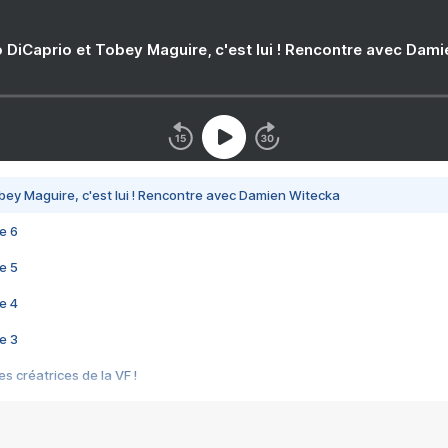
 DiCaprio et Tobey Maguire, c'est lui ! Rencontre avec Dam
bey Maguire, c'est lui ! Rencontre avec Damien Witecka
e 6
e 5
e 4
e 3
s créatrices de la VF !
e 2
e 1