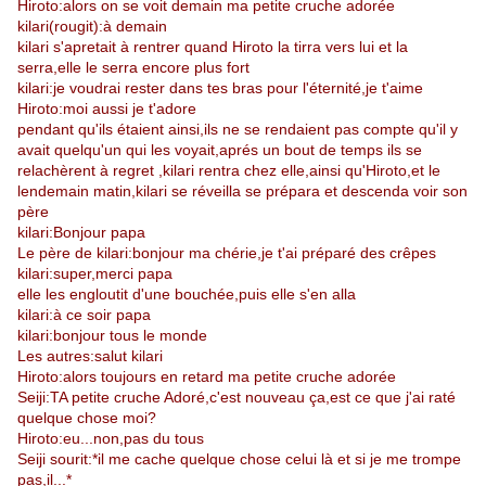
Hiroto:alors on se voit demain ma petite cruche adorée
kilari(rougit):à demain
kilari s'apretait à rentrer quand Hiroto la tirra vers lui et la
serra,elle le serra encore plus fort
kilari:je voudrai rester dans tes bras pour l'éternité,je t'aime
Hiroto:moi aussi je t'adore
pendant qu'ils étaient ainsi,ils ne se rendaient pas compte qu'il y
avait quelqu'un qui les voyait,aprés un bout de temps ils se
relachèrent à regret ,kilari rentra chez elle,ainsi qu'Hiroto,et le
lendemain matin,kilari se réveilla se prépara et descenda voir son
père
kilari:Bonjour papa
Le père de kilari:bonjour ma chérie,je t'ai préparé des crêpes
kilari:super,merci papa
elle les engloutit d'une bouchée,puis elle s'en alla
kilari:à ce soir papa
kilari:bonjour tous le monde
Les autres:salut kilari
Hiroto:alors toujours en retard ma petite cruche adorée
Seiji:TA petite cruche Adoré,c'est nouveau ça,est ce que j'ai raté
quelque chose moi?
Hiroto:eu...non,pas du tous
Seiji sourit:*il me cache quelque chose celui là et si je me trompe
pas,il...*