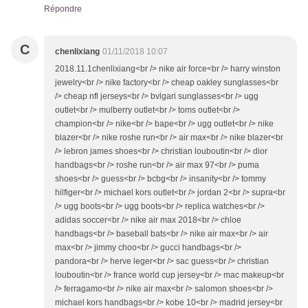
Répondre
C
chenlixiang
01/11/2018 10:07
2018.11.1chenlixiang<br /> nike air force<br /> harry winston
jewelry<br /> nike factory<br /> cheap oakley sunglasses<br
/> cheap nfl jerseys<br /> bvlgari sunglasses<br /> ugg
outlet<br /> mulberry outlet<br /> toms outlet<br />
champion<br /> nike<br /> bape<br /> ugg outlet<br /> nike
blazer<br /> nike roshe run<br /> air max<br /> nike blazer<br
/> lebron james shoes<br /> christian louboutin<br /> dior
handbags<br /> roshe run<br /> air max 97<br /> puma
shoes<br /> guess<br /> bcbg<br /> insanity<br /> tommy
hilfiger<br /> michael kors outlet<br /> jordan 2<br /> supra<br
/> ugg boots<br /> ugg boots<br /> replica watches<br />
adidas soccer<br /> nike air max 2018<br /> chloe
handbags<br /> baseball bats<br /> nike air max<br /> air
max<br /> jimmy choo<br /> gucci handbags<br />
pandora<br /> herve leger<br /> sac guess<br /> christian
louboutin<br /> france world cup jersey<br /> mac makeup<br
/> ferragamo<br /> nike air max<br /> salomon shoes<br />
michael kors handbags<br /> kobe 10<br /> madrid jersey<br