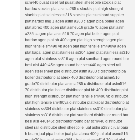
scm440 pusat steel rail pusat steel sheet pile stockis plat
hardox stockist plat astm a285 c stockist plat high strenght
stockist plat stainless ss316 stockist plat sumihard supplier
plat hardox ling 1 agen astm a283 c agen pipa boiler agen
plat abrex 400 agen plat asme516 grade70 agen plat astm
a285 c agen plat astm516 70 agen plat boiler agen plat
hardox agen plat hb 400 agen plat high strenght agen plat
high tensile sm490 yb agen plat high tensile sm490ya agen
plat kapal agen plat stainless ss304 agen plat stainless ss310
agen plat stainless ss316 agen plat sumihard agen round bar
besi aisi 440s45c agen round bar scm440 agen steel rail
agen steel sheet pile distributor astm a283 c distributor pipa
boiler distributor plat abrex 400 distributor plat asme516
grade70 distributor plat astm a285 c distributor plat astm516
70 distributor plat boiler distributor plat hb 400 distributor plat
high strenght distributor plat high tensile sm490 yb distributor
plat high tensile sm490ya distributor plat kapal distributor plat
stainless ss304 distributor plat stainless ss310 distributor plat
stainless ss316 distributor plat sumihard distributor round bar
besi aisi 440s45c distributor round bar scm440 distributor
steel rail distributor steel sheet pile jual astm a283 c jual baja
h beam jual pipa boiler jual plat abrex 400 jual plat asme516