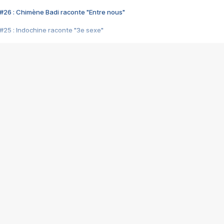
#26 : Chimène Badi raconte "Entre nous"
#25 : Indochine raconte "3e sexe"
#24 : Zaho raconte "C'est chelou"
#23 : Patrick Bruel raconte "Au café des délices"
#22 : Kyo raconte "Le chemin"
#21 : Nolwenn Leroy raconte "Cassé"
#20 : Patrick Hernandez raconte "Born to be alive"
#19 : Lorie raconte "Près de moi"
#18 : Michael Jones raconte "A nos actes manqués" (avec Jean-Jacque
#17 : Khaled raconte "Aïcha"
#16 : Corneille raconte "Parce qu'on vient de loin"
#15 : Indochine raconte "L'aventurier"