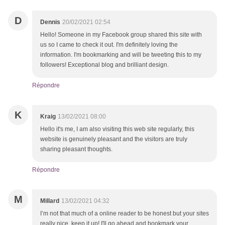
D
Dennis
20/02/2021 02:54
Hello! Someone in my Facebook group shared this site with
us so I came to check it out. I'm definitely loving the
information. I'm bookmarking and will be tweeting this to my
followers! Exceptional blog and brilliant design.
Répondre
K
Kraig
13/02/2021 08:00
Hello it's me, I am also visiting this web site regularly, this
website is genuinely pleasant and the visitors are truly
sharing pleasant thoughts.
Répondre
M
Millard
13/02/2021 04:32
I’m not that much of a online reader to be honest but your sites
really nice, keep it up! I'll go ahead and bookmark your