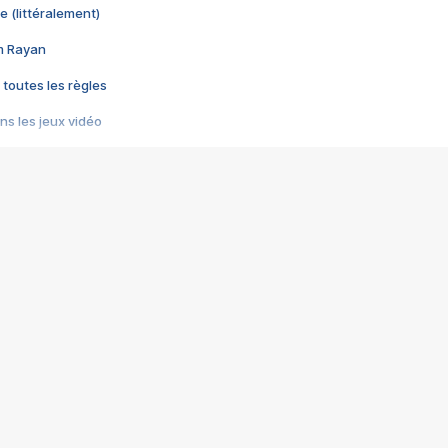
e (littéralement)
im Rayan
 toutes les règles
s les jeux vidéo
us choquant de Rockstar ? - Le scandale BULLY
e plus moche de Steam
du RÊVE tourne au CAUCHEMAR
pendant 8 heures
it… à tort
umiliés par un jeu vidéo
ire - Final Fantasy 8
ti un empire - Age of Empires
story DOFUS