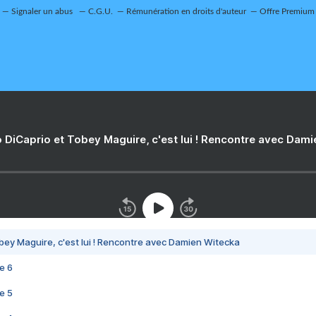
Signaler un abus
C.G.U.
Rémunération en droits d'auteur
Offre Premium
 DiCaprio et Tobey Maguire, c'est lui ! Rencontre avec Dam
bey Maguire, c'est lui ! Rencontre avec Damien Witecka
e 6
e 5