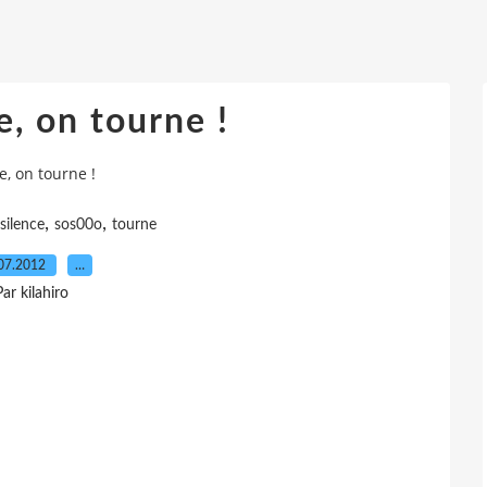
e, on tourne !
e, on tourne !
,
,
silence
sos00o
tourne
07.2012
…
Par kilahiro