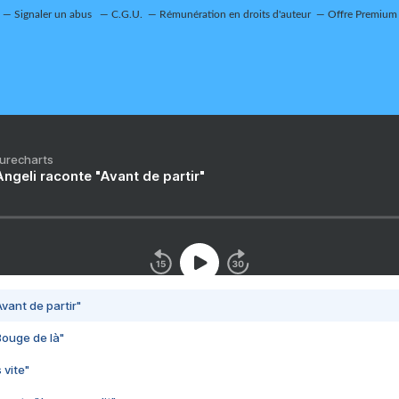
Signaler un abus
C.G.U.
Rémunération en droits d'auteur
Offre Premium
Purecharts
ngeli raconte "Avant de partir"
vant de partir"
Bouge de là"
 vite"