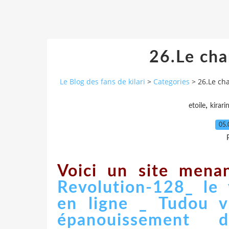
26.Le cha
Le Blog des fans de kilari
>
Categories
>
26.Le cha
,
etoile
kirari
05.
Voici un site menan
Revolution-128_ le
en ligne _ Tudou v
épanouissement 