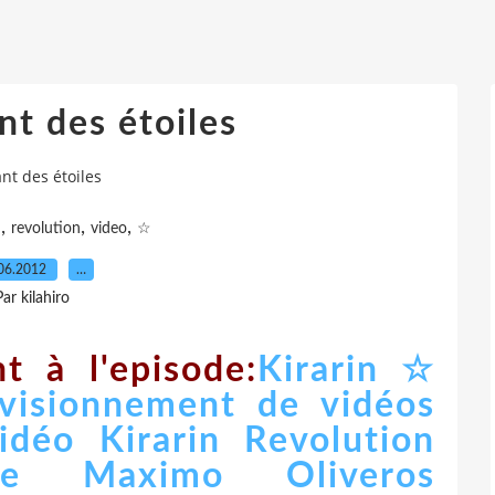
nt des étoiles
nt des étoiles
,
,
,
n
revolution
video
☆
06.2012
…
Par kilahiro
t à l'episode:
Kirarin ☆
 visionnement de vidéos
idéo Kirarin Revolution
de Maximo Oliveros