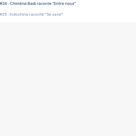
#26 : Chimène Badi raconte "Entre nous"
#25 : Indochine raconte "3e sexe"
#24 : Zaho raconte "C'est chelou"
#23 : Patrick Bruel raconte "Au café des délices"
#22 : Kyo raconte "Le chemin"
#21 : Nolwenn Leroy raconte "Cassé"
#20 : Patrick Hernandez raconte "Born to be alive"
#19 : Lorie raconte "Près de moi"
#18 : Michael Jones raconte "A nos actes manqués" (avec Jean-Jacque
#17 : Khaled raconte "Aïcha"
#16 : Corneille raconte "Parce qu'on vient de loin"
#15 : Indochine raconte "L'aventurier"
14 : Lorie raconte "Sur un air latino"